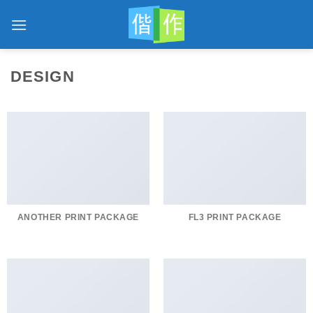
跳
到
内
容
DESIGN
ANOTHER PRINT PACKAGE
FL3 PRINT PACKAGE